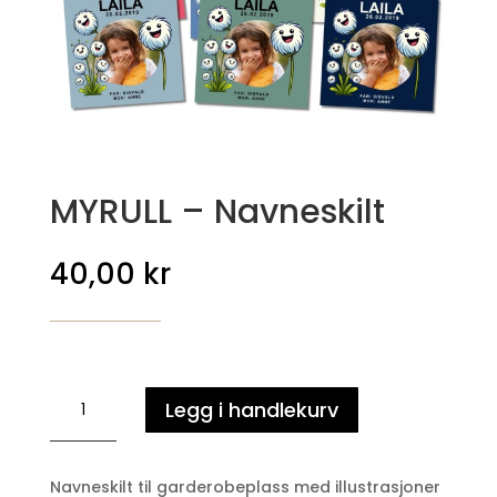
MYRULL – Navneskilt
40,00
kr
MYRULL
Legg i handlekurv
-
Navneskilt
antall
Navneskilt til garderobeplass med illustrasjoner