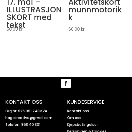
17. mai –
Aktivitetskort
ILLUSTRASJON
munnmotorik
SKORT med
k
tekst
60,00
kr
60,00
kr
KONTAKT OSS
KUNDESERVICE
Org.nr: 926 091 743MVA
Kontakt oss
hagakreative@gmail.com
Om oss
Telefon: 958 40 301
Kjøpsbetingelser
Personvern & Cookies