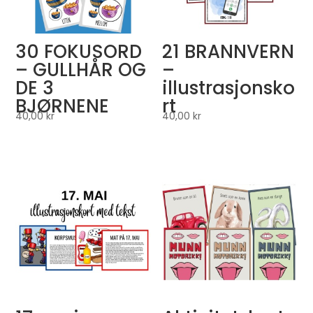
30 FOKUSORD
21 BRANNVERN
– GULLHÅR OG
–
DE 3
illustrasjonsko
BJØRNENE
rt
40,00
kr
40,00
kr