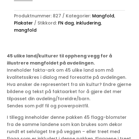
45
ulike
land
Produktnummer:
827
Kategorier:
Mangfold
,
og
Plakater
Stikkord:
FN dag
,
inkludering
,
kulturer
mangfold
antall
45 ulike land/kulturer til oppheng vegg for å
illustrere mangfoldet på avdelingen.
Inneholder fakta-ark om 45 ulike land som må
kvalitetssikres i dialog med foresatte på avdelingen.
Hva ønsker de representert fra sin kultur? Endre gjerne
bildene og tekst på faktaarket for å gjøre det mer
tilpasset din avdeling/foreldre/barn.
Sendes som pdf fil og powerpointfil.
I tillegg inneholder denne pakken 45 flagg-blomster
fra de samme landene som kan brukes som dekor
rundt et selvlaget tre på veggen – eller treet med
flagg som er inkludert i denne pakken. Flaggene i treet,