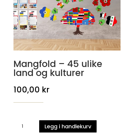
Mangfold – 45 ulike
land og kulturer
100,00
kr
Mangfold
Legg i handlekurv
-