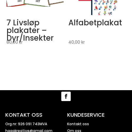
7 Livsløp
Alfabetplakat
plakater –
Dyr/Insekter
80,00
kr
40,00
kr
KONTAKT OSS
KUNDESERVICE
Org.nr: 926 091 743MVA
Kontakt oss
hagakreative@gmail.com
Om oss