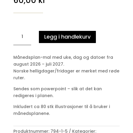
60,00
kr
Månedsplaner
Legg i handlekurv
LIGGENDE
-
2
Månedsplan-mal med uke, dag og datoer fra
-
august 2026 – juli 2027.
august
Norske helligdager/fridager er merket med røde
2026
ruter.
-
juli
Sendes som powerpoint – slik at det kan
2027
redigeres i planen.
antall
Inkludert ca 80 stk illustrasjoner til å bruker i
månedsplanene.
Produktnummer:
794-1-5
Kategorier: