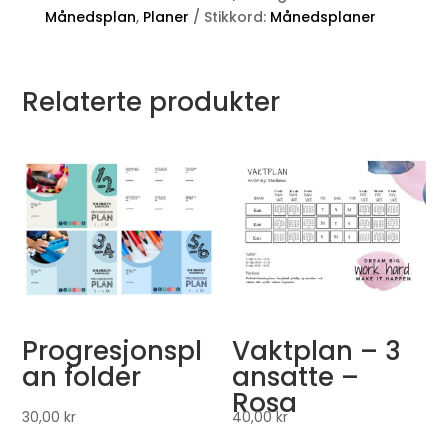
Månedsplan
,
Planer
Stikkord:
Månedsplaner
Relaterte produkter
Progresjonspl
Vaktplan – 3
an folder
ansatte –
Rosa
30,00
kr
40,00
kr