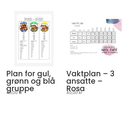
Plan for gul,
Vaktplan – 3
grønn og blå
ansatte –
gruppe
Rosa
40,00
kr
40,00
kr