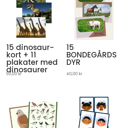
15 dinosaur-
15
kort + 11
BONDEGÅRDS
plakater med
DYR
dinosaurer
50,00
kr
40,00
kr