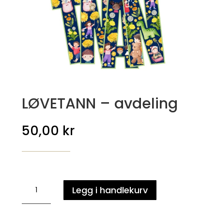
LØVETANN – avdeling
50,00
kr
LØVETANN
Legg i handlekurv
-
avdeling
antall