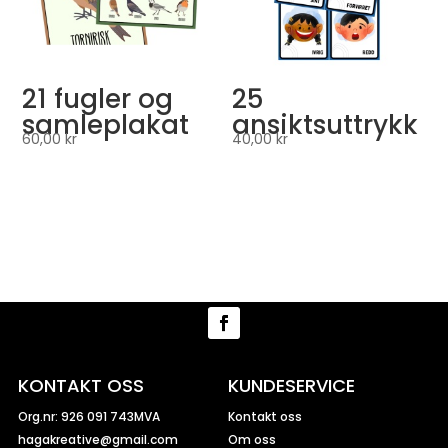
21 fugler og
25
samleplakat
ansiktsuttrykk
60,00
kr
40,00
kr
KONTAKT OSS
KUNDESERVICE
Org.nr: 926 091 743MVA
Kontakt oss
hagakreative@gmail.com
Om oss