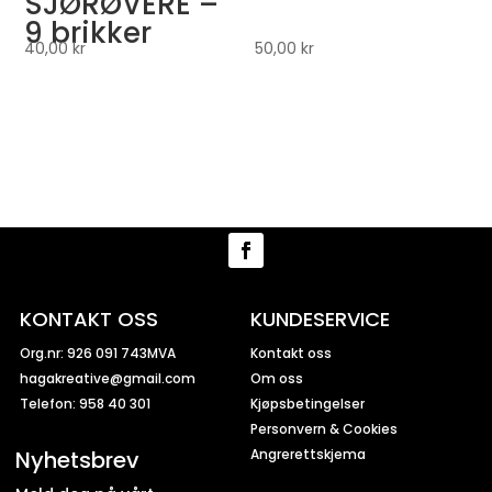
SJØRØVERE –
9 brikker
40,00
kr
50,00
kr
KONTAKT OSS
KUNDESERVICE
Org.nr: 926 091 743MVA
Kontakt oss
hagakreative@gmail.com
Om oss
Telefon: 958 40 301
Kjøpsbetingelser
Personvern & Cookies
Nyhetsbrev
Angrerettskjema