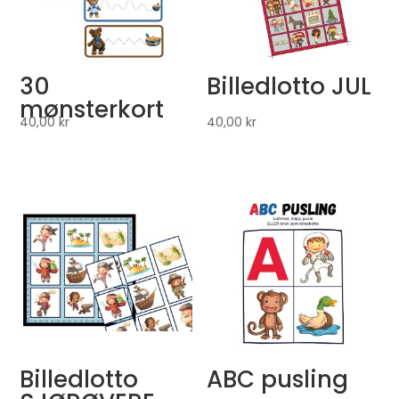
30
Billedlotto JUL
mønsterkort
40,00
kr
40,00
kr
Billedlotto
ABC pusling