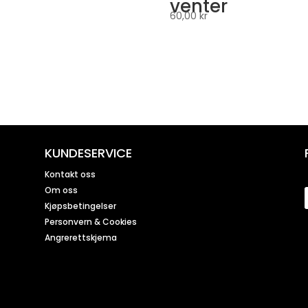
venter
60,00
kr
KUNDESERVICE
Kontakt oss
Om oss
Kjøpsbetingelser
Personvern & Cookies
Angrerettskjema