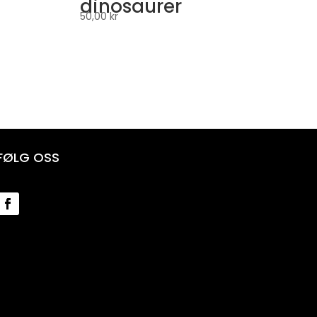
dinosaurer
50,00
kr
FØLG OSS