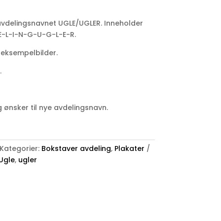
avdelingsnavnet UGLE/UGLER. Inneholder
E-L-I-N-G-U-G-L-E-R.
e eksempelbilder.
.
 ønsker til nye avdelingsnavn.
Kategorier:
Bokstaver avdeling
,
Plakater
Ugle
,
ugler