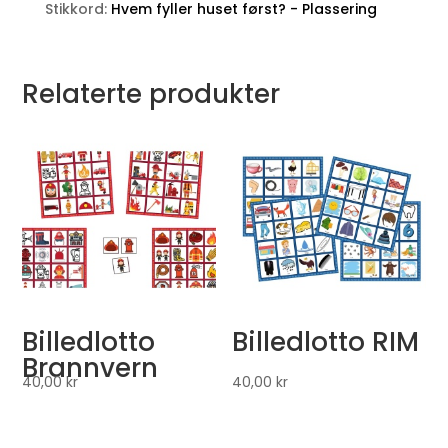
Stikkord:
Hvem fyller huset først? - Plassering
Relaterte produkter
Billedlotto
Billedlotto RIM
Brannvern
40,00
kr
40,00
kr