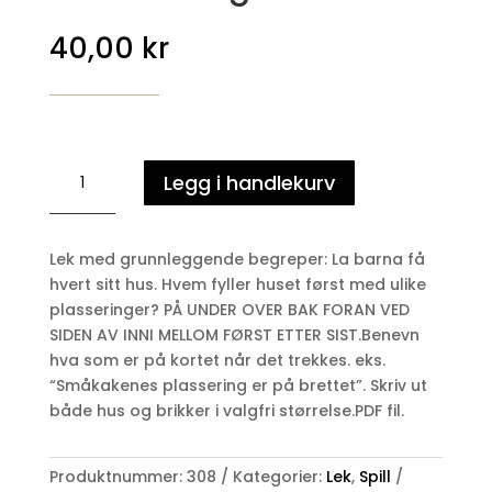
40,00
kr
Hvem
Legg i handlekurv
fyller
huset
først?
Lek med grunnleggende begreper: La barna få
-
hvert sitt hus. Hvem fyller huset først med ulike
Plassering
plasseringer? PÅ UNDER OVER BAK FORAN VED
antall
SIDEN AV INNI MELLOM FØRST ETTER SIST.Benevn
hva som er på kortet når det trekkes. eks.
“Småkakenes plassering er på brettet”. Skriv ut
både hus og brikker i valgfri størrelse.PDF fil.
Produktnummer:
308
Kategorier:
Lek
,
Spill