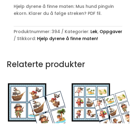
finne
Hjelp dyrene å finne maten: Mus hund pingvin
maten!
ekorn. Klarer du å følge streken? PDF fil.
antall
Produktnummer:
394
Kategorier:
Lek
,
Oppgaver
Stikkord:
Hjelp dyrene å finne maten!
Relaterte produkter