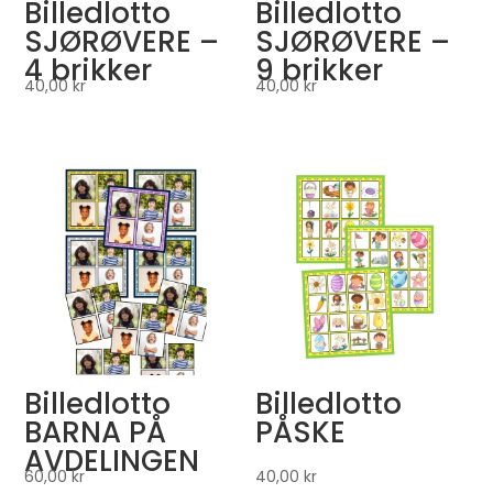
Billedlotto
Billedlotto
SJØRØVERE –
SJØRØVERE –
4 brikker
9 brikker
40,00
kr
40,00
kr
Billedlotto
Billedlotto
BARNA PÅ
PÅSKE
AVDELINGEN
60,00
kr
40,00
kr