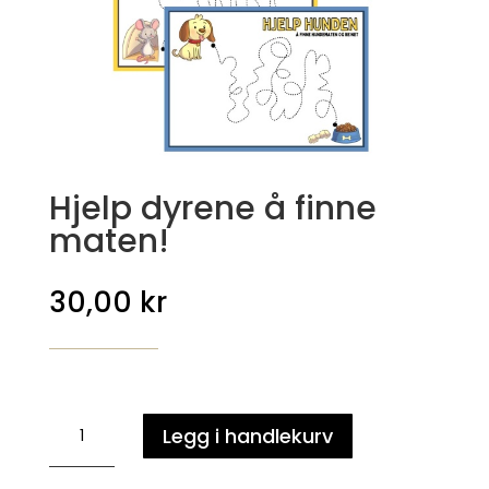
Hjelp dyrene å finne
maten!
30,00
kr
Hjelp
Legg i handlekurv
dyrene
å