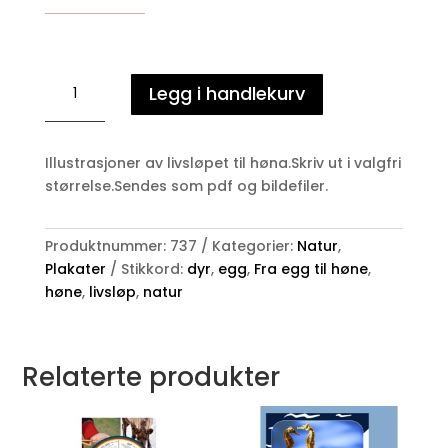
Fra
Legg i handlekurv
egg
til
høne
Illustrasjoner av livsløpet til høna.Skriv ut i valgfri
-
størrelse.Sendes som pdf og bildefiler.
Livsløp
plakat
antall
Produktnummer:
737
Kategorier:
Natur
,
Plakater
Stikkord:
dyr
,
egg
,
Fra egg til høne
,
høne
,
livsløp
,
natur
Relaterte produkter