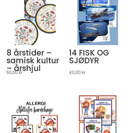
8 årstider –
14 FISK OG
samisk kultur
SJØDYR
– årshjul
50,00
kr
40,00
kr