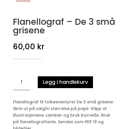
Flanellograf – De 3 små
grisene
60,00
kr
Flanellograf
Legg i handlekurv
-
De
3
Flanellograf til folkeeventyret De 3 små grisene.
små
Skriv ut på valgfri størrelse på papir. Klipp ut
grisene
illustrasjonene. Laminer og bruk borrelås. Bruk
antall
på flanellograftavle. Sendes som PDF fil og
bildefiler.