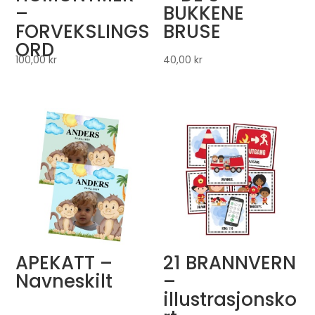
–
BUKKENE
FORVEKSLINGS
BRUSE
ORD
100,00
kr
40,00
kr
APEKATT –
21 BRANNVERN
Navneskilt
–
illustrasjonsko