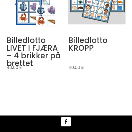
Billedlotto
Billedlotto
LIVET I FJÆRA
KROPP
– 4 brikker på
brettet
40,00
kr
40,00
kr