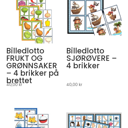
Billedlotto
Billedlotto
FRUKT OG
SJØRØVERE –
GRØNNSAKER
4 brikker
– 4 brikker på
brettet
40,00
kr
40,00
kr