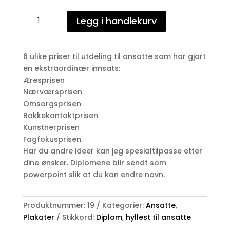
Diplom
Legg i handlekurv
ansatte
antall
6 ulike priser til utdeling til ansatte som har gjort
en ekstraordinær innsats:
Æresprisen
Nærværsprisen
Omsorgsprisen
Bakkekontaktprisen
Kunstnerprisen
Fagfokusprisen.
Har du andre ideer kan jeg spesialtilpasse etter
dine ønsker. Diplomene blir sendt som
powerpoint slik at du kan endre navn.
Produktnummer:
19
Kategorier:
Ansatte
,
Plakater
Stikkord:
Diplom
,
hyllest til ansatte