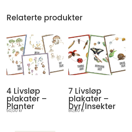
Relaterte produkter
4 Livsløp
7 Livsløp
plakater –
plakater –
Planter
Dyr/Insekter
50,00
kr
80,00
kr