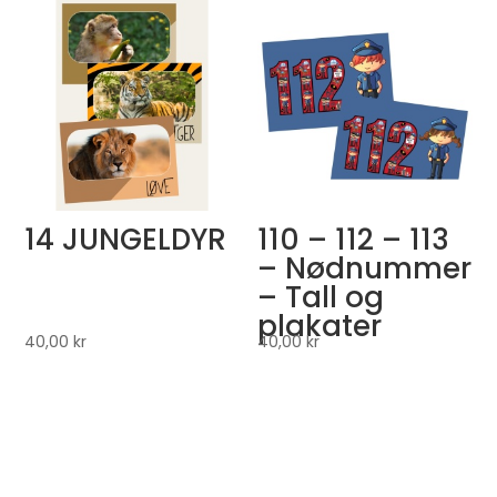
14 JUNGELDYR
110 – 112 – 113
– Nødnummer
– Tall og
plakater
40,00
kr
40,00
kr