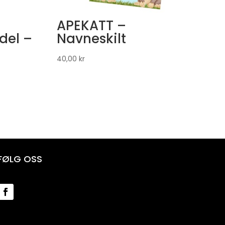
APEKATT –
del –
Navneskilt
40,00
kr
FØLG OSS