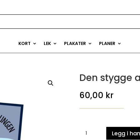
KORT
LEK
PLAKATER
PLANER
Den stygge 
60,00
kr
Den
Legg i ha
stygge