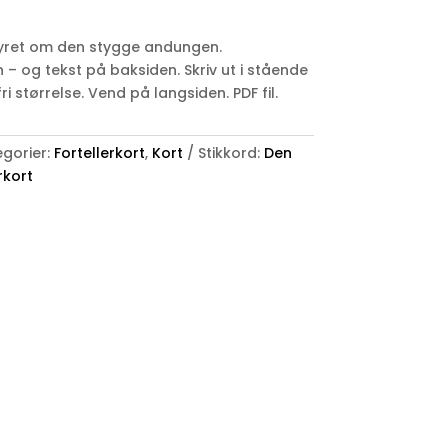
ntyret om den stygge andungen.
 – og tekst på baksiden. Skriv ut i stående
i størrelse. Vend på langsiden. PDF fil.
gorier:
Fortellerkort
,
Kort
Stikkord:
Den
rkort