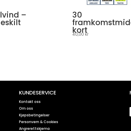
lvind –
30
eskilt
framkomstmid
kort
40,00
kr
KUNDESERVICE
Kontakt oss
Om oss
Kjøpsbetingelser
Personvern & Cookies
Angrerettskjema