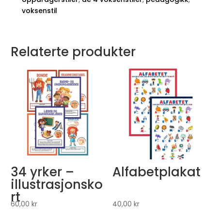
voksenstil
Relaterte produkter
34 yrker –
Alfabetplakat
illustrasjonsko
rt
60,00
kr
40,00
kr