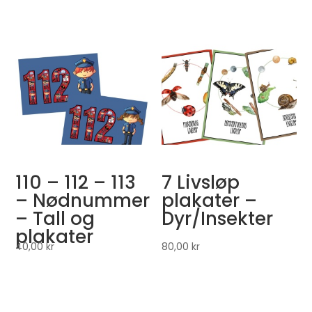
110 – 112 – 113
7 Livsløp
– Nødnummer
plakater –
– Tall og
Dyr/Insekter
plakater
40,00
kr
80,00
kr