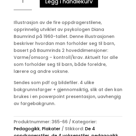
Legg i handlekurv
4
oppdragerstiler
-
Illustrasjon av de fire oppdragerstilene,
voksenstiler
opprinnelig utviklet av
psykologen Diana
-
Baumrind
på 1960-tallet. Denne illustrasjonen
illustrasjon
beskriver hvordan man forholder seg til barn,
antall
basert på Baumrinds 2 hoveddimensjoner:
Varme/omsorg – kontroll/krav. Aktuelt for alle
som forholder seg til barn, både foreldre,
lærere og andre voksne.
Sendes som pdf og bildefiler. 4 ulike
bakgrunnsfarger + gjennomsiktig, slik at den kan
brukes i en powerpoint presentasjon, uavhengig
av fargebakgrunn.
Produktnummer:
365-66
Kategorier:
Pedagogikk
,
Plakater
Stikkord:
De 4
oppdragerstiler
,
de 4 voksenstiler
,
pedagogikk
,