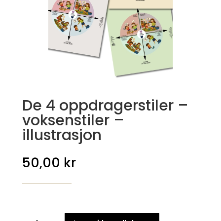
De 4 oppdragerstiler –
voksenstiler –
illustrasjon
50,00
kr
De