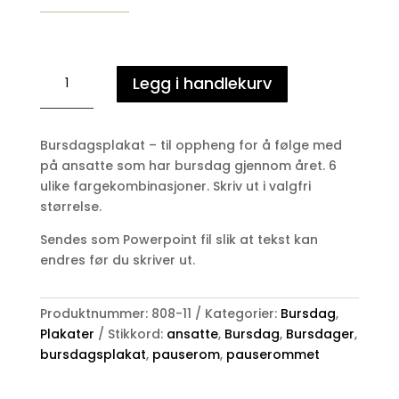
Bursdagsplakat
Legg i handlekurv
-
pauserommet
antall
Bursdagsplakat – til oppheng for å følge med
på ansatte som har bursdag gjennom året. 6
ulike fargekombinasjoner. Skriv ut i valgfri
størrelse.
Sendes som Powerpoint fil slik at tekst kan
endres før du skriver ut.
Produktnummer:
808-11
Kategorier:
Bursdag
,
Plakater
Stikkord:
ansatte
,
Bursdag
,
Bursdager
,
bursdagsplakat
,
pauserom
,
pauserommet