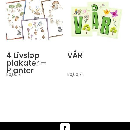
4 Livsløp
VÅR
plakater –
Planter
50,00
kr
50,00
kr