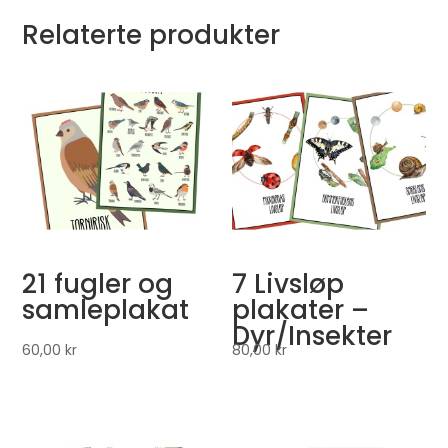
Relaterte produkter
21 fugler og
7 Livsløp
samleplakat
plakater –
Dyr/Insekter
60,00
kr
80,00
kr