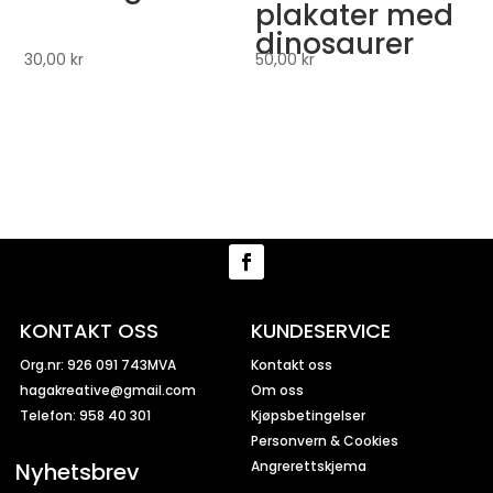
plakater med
dinosaurer
30,00
kr
50,00
kr
KONTAKT OSS
KUNDESERVICE
Org.nr: 926 091 743MVA
Kontakt oss
hagakreative@gmail.com
Om oss
Telefon: 958 40 301
Kjøpsbetingelser
Personvern & Cookies
Nyhetsbrev
Angrerettskjema