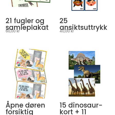
21 fugler og
25
samleplakat
ansiktsuttrykk
60,00
kr
40,00
kr
Åpne døren
15 dinosaur-
forsiktig
kort + 11