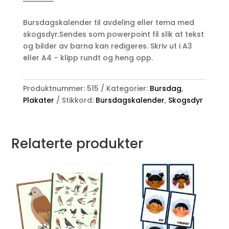
SKOGSDYR
2
Bursdagskalender til avdeling eller tema med
antall
skogsdyr.Sendes som powerpoint fil slik at tekst
og bilder av barna kan redigeres. Skriv ut i A3
eller A4 – klipp rundt og heng opp.
Produktnummer:
515
Kategorier:
Bursdag
,
Plakater
Stikkord:
Bursdagskalender
,
Skogsdyr
Relaterte produkter