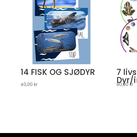
14 FISK OG SJØDYR
7 liv
Dyr/
40,00
kr
80,00
kr