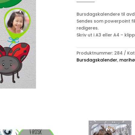
MARIHØNE
antall
Bursdagskalendere til avde
Sendes som powerpoint fil 
redigeres.
Skriv ut i A3 eller A4 – kli
Produktnummer:
284
Kat
Bursdagskalender
,
marih