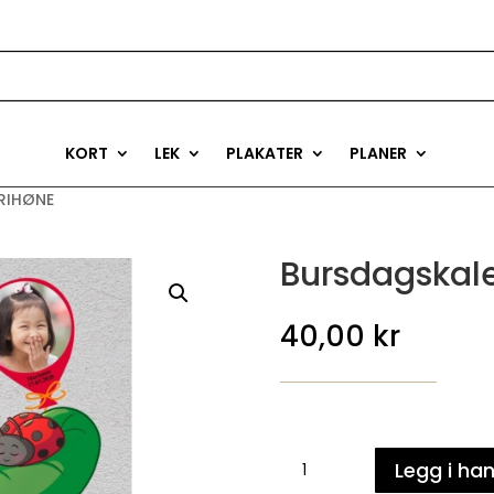
KORT
LEK
PLAKATER
PLANER
RIHØNE
Bursdagskal
40,00
kr
Bursdagskalender
Legg i ha
-