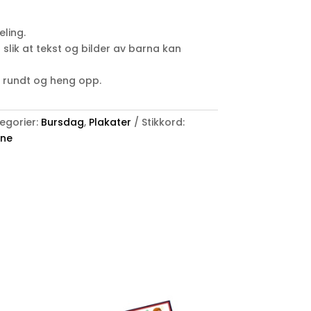
ling.
slik at tekst og bilder av barna kan
pp rundt og heng opp.
egorier:
Bursdag
,
Plakater
Stikkord:
øne