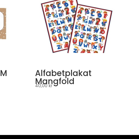
OM
Alfabetplakat
Mangfold
40,00
kr