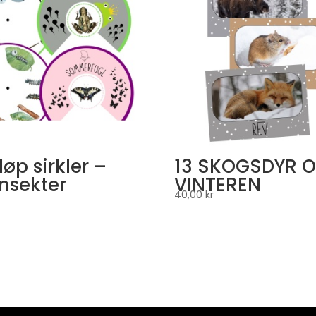
sløp sirkler –
13 SKOGSDYR 
insekter
VINTEREN
40,00
kr