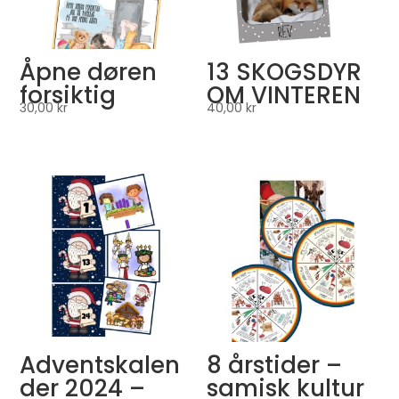
Åpne døren
13 SKOGSDYR
forsiktig
OM VINTEREN
30,00
kr
40,00
kr
Adventskalen
8 årstider –
der 2024 –
samisk kultur