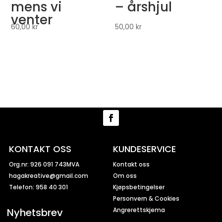
mens vi
– årshjul
venter
60,00
kr
50,00
kr
KONTAKT OSS
KUNDESERVICE
Org.nr: 926 091 743MVA
Kontakt oss
hagakreative@gmail.com
Om oss
Telefon: 958 40 301
Kjøpsbetingelser
Personvern & Cookies
Nyhetsbrev
Angrerettskjema