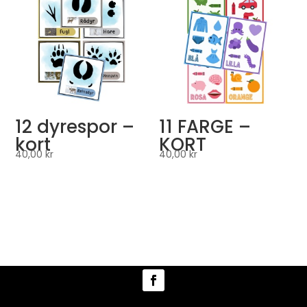
12 dyrespor –
11 FARGE –
kort
KORT
40,00
kr
40,00
kr