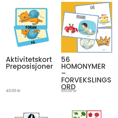
Aktivitetskort
56
Preposisjoner
HOMONYMER
–
FORVEKSLINGS
ORD
40,00
kr
100,00
kr