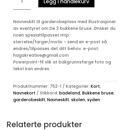
Legg i handlekurv
BRUSE
-
badeland
Navneskilt til garderobeplass med illustrasjoner
-
av eventyret om De 3 bukkene bruse. Ønsker du
syden
noen spesialtilpasset mtp
-
størrelse/farger/motiv – send en e-post så
skolen
endres/tilpasses det ditt behov. e-post:
-
hagakreative@gmail.com
Navneskilt
Powerpoint-fil slik at bakgrunnsfarge foto og
antall
tekst kan endres.
Produktnummer:
752-1
Kategorier:
Kort
,
Navnekort
Stikkord:
badeland
,
Bukkene bruse
,
garderobeskilt
,
Navneskilt
,
skolen
,
syden
Relaterte produkter