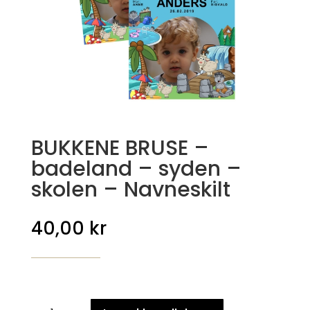
BUKKENE BRUSE –
badeland – syden –
skolen – Navneskilt
40,00
kr
BUKKENE