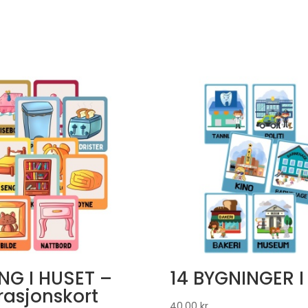
ING I HUSET –
14 BYGNINGER I
trasjonskort
40,00
kr