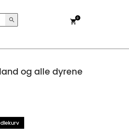
0
shopping_cart
and og alle dyrene
ndlekurv