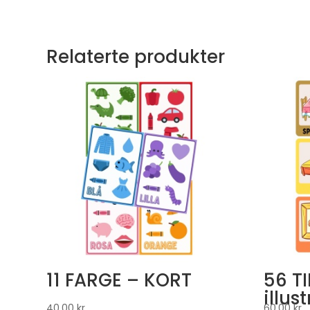
Relaterte produkter
11 FARGE – KORT
56 T
illus
40,00
kr
60,00
kr