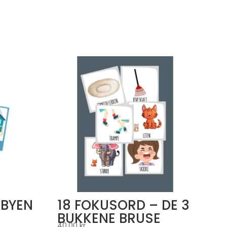
 BYEN
18 FOKUSORD – DE 3
BUKKENE BRUSE
40,00
kr