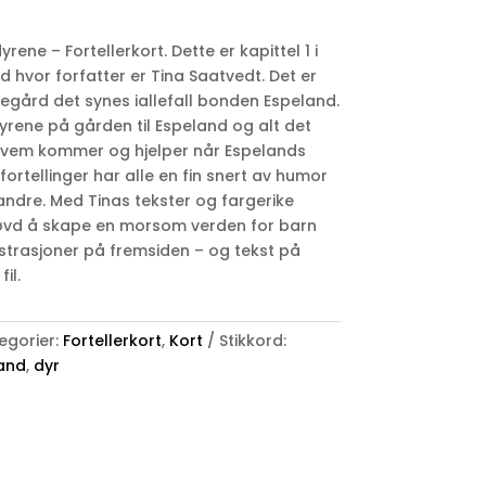
ene – Fortellerkort. Dette er kapittel 1 i
hvor forfatter er Tina Saatvedt. Det er
gård det synes iallefall bonden Espeland.
dyrene på gården til Espeland og alt det
 hvem kommer og hjelper når Espelands
 fortellinger har alle en fin snert av humor
andre. Med Tinas tekster og fargerike
prøvd å skape en morsom verden for barn
trasjoner på fremsiden – og tekst på
il.
egorier:
Fortellerkort
,
Kort
Stikkord:
and
,
dyr