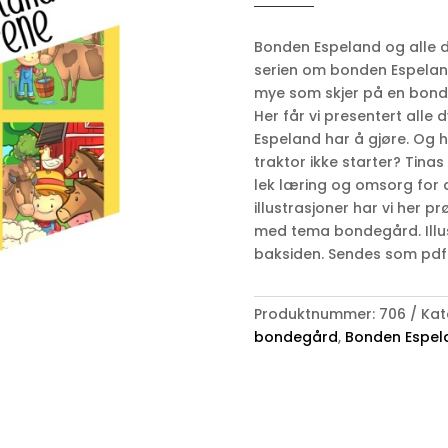
og
alle
Bonden Espeland og alle dyr
dyrene
serien om bonden Espeland 
antall
mye som skjer på en bonde
Her får vi presentert alle 
Espeland har å gjøre. Og
traktor ikke starter? Tinas
lek læring og omsorg for 
illustrasjoner har vi her 
med tema bondegård. Illus
baksiden. Sendes som pdf f
Produktnummer:
706
Kat
bondegård
,
Bonden Espel