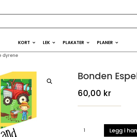
KORT
LEK
PLAKATER
PLANER
e dyrene
Bonden Espel
60,00
kr
Bonden
Legg i ha
Espeland