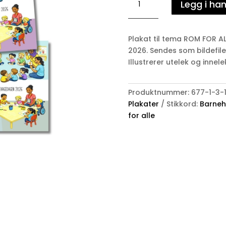
Legg i ha
2026
-
ROM
Plakat til tema ROM FOR 
FOR
2026. Sendes som bildefiler o
ALLE
Illustrerer utelek og innele
-
PLAKAT
antall
Produktnummer:
677-1-3-
Plakater
Stikkord:
Barne
for alle