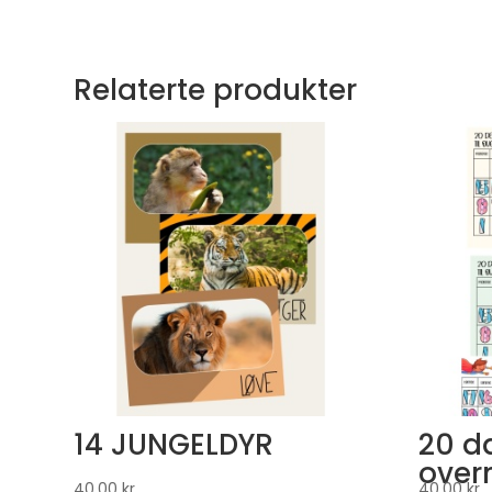
Relaterte produkter
14 JUNGELDYR
20 da
over
40,00
kr
40,00
kr