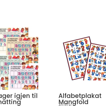
ger igjen til
Alfabetplakat
natting
Mangfold
40,00
kr