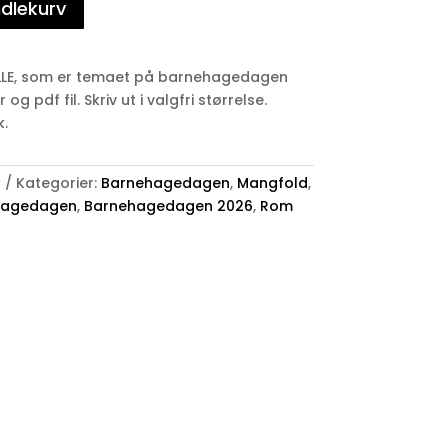
ndlekurv
ALLE, som er temaet på barnehagedagen
g pdf fil. Skriv ut i valgfri størrelse.
k.
1
Kategorier:
Barnehagedagen
,
Mangfold
,
hagedagen
,
Barnehagedagen 2026
,
Rom