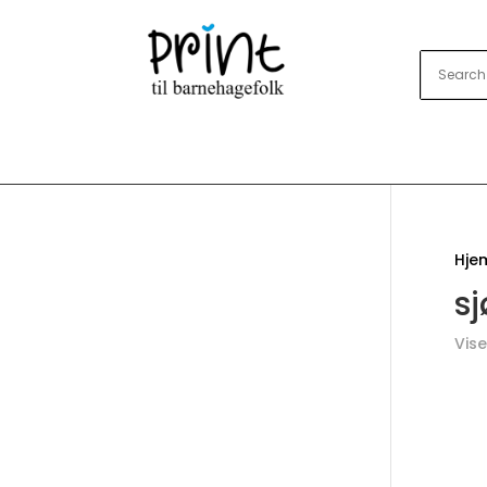
Hje
sj
Vise