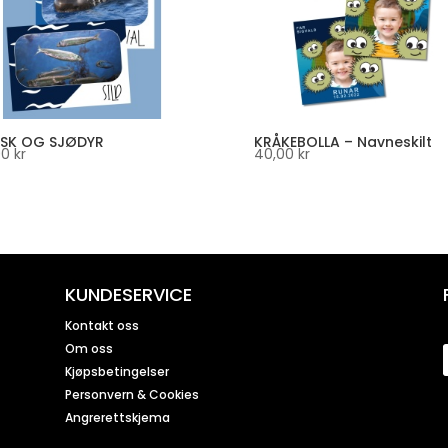
FISK OG SJØDYR
KRÅKEBOLLA – Navneskilt
00
kr
40,00
kr
KUNDESERVICE
Kontakt oss
Om oss
Kjøpsbetingelser
Personvern & Cookies
Angrerettskjema