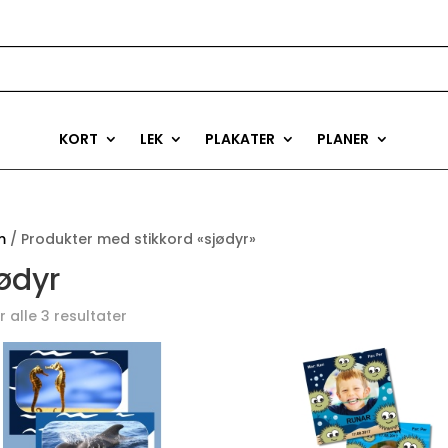
KORT
LEK
PLAKATER
PLANER
m
/ Produkter med stikkord «sjødyr»
ødyr
r alle 3 resultater