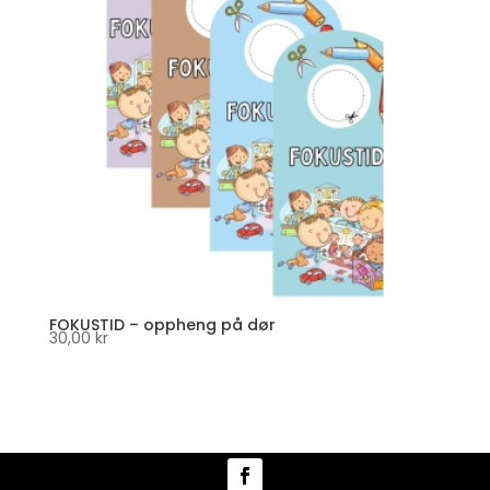
FOKUSTID – oppheng på dør
30,00
kr