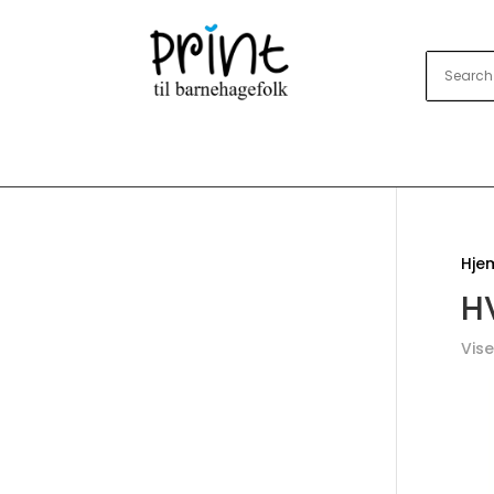
Hje
H
Vise