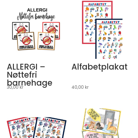
ALLERGI –
Alfabetplakat
Nøttefri
barnehage
30,00
kr
40,00
kr