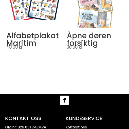
Alfabetplakat
Åpne døren
Maritim
forsiktig
40,00
kr
30,00
kr
KONTAKT OSS
KUNDESERVICE
Org.nr: 926 091 743MVA
Kontakt oss